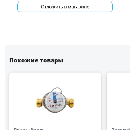
Отложить в магазине
Похожие товары
Водосчётчик
Водосч