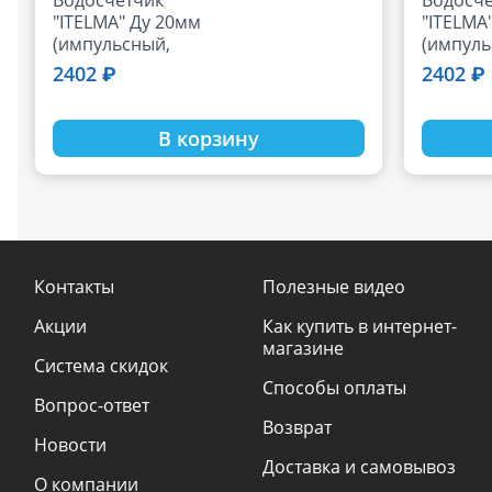
"ITELMA" Ду 20мм
"ITELMA
(импульсный,
(импуль
холодный) (L-
горячий
2402 ₽
2402 ₽
130мм, Qn2.5, 10л/
Qn2.5, 1
им, IP54 )
В корзину
Контакты
Полезные видео
Акции
Как купить в интернет-
магазине
Система скидок
Способы оплаты
Вопрос-ответ
Возврат
Новости
Доставка и самовывоз
О компании