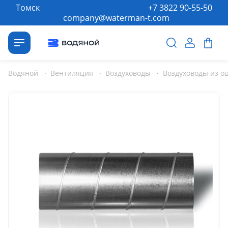
Томск
+7 3822 90-55-50
company@waterman-t.com
Водяной
·
Вентиляция
·
Воздуховоды
·
Воздуховоды из о