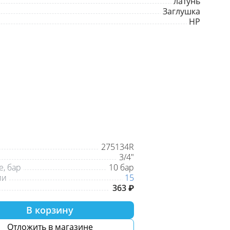
латунь
Заглушка
НР
275134R
3/4"
, бар
10 бар
ии
15
363 ₽
В корзину
Отложить в магазине