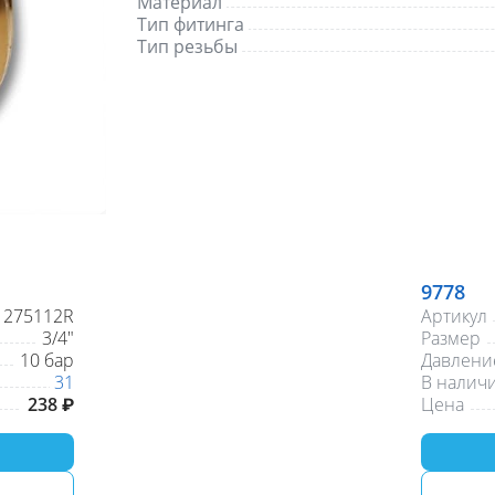
Материал
Тип фитинга
Тип резьбы
9778
275112R
Артикул
3/4"
Размер
10 бар
Давление
31
В налич
238 ₽
Цена