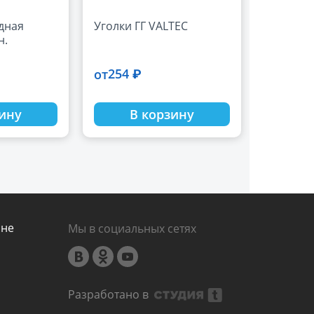
дная
Уголки ГГ VALTEC
н.
254 ₽
от
зину
В корзину
ине
Мы в социальных сетях
Разработано в