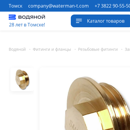
Томск
company@waterman-t.com
+7 3822 90-55-5
Каталог товаров
28 лет в Томске!
Водяной
·
Фитинги и фланцы
·
Резьбовые фитинги
·