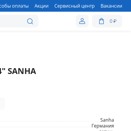
собы оплаты
Акции
Сервисный центр
Вакансии
0
₽
4" SANHA
а
Sanha
Германия