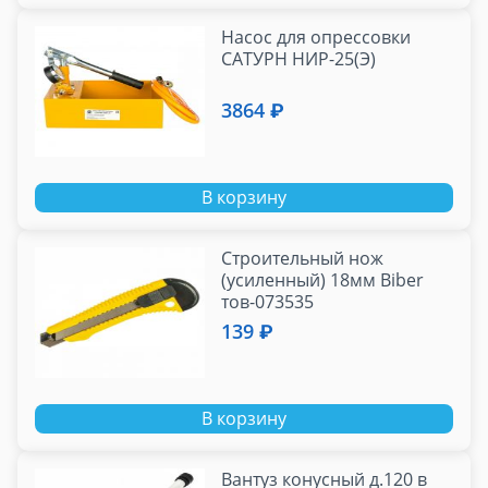
Насос для опрессовки
САТУРН НИР-25(Э)
3864 ₽
В корзину
Строительный нож
(усиленный) 18мм Biber
тов-073535
139 ₽
В корзину
Вантуз конусный д.120 в