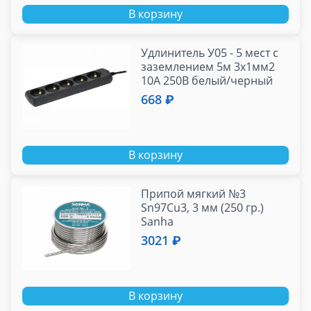
В корзину
Удлинитель У05 - 5 мест с
заземлением 5м 3х1мм2
10А 250В белый/черный
GENERICA
668 ₽
В корзину
Припой мягкий №3
Sn97Cu3, 3 мм (250 гр.)
Sanha
3021 ₽
В корзину