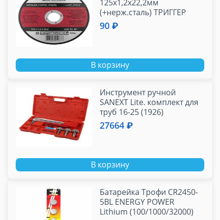
125х1,2х22,2мм
(+нерж.сталь) ТРИГГЕР
70306
90 ₽
В корзину
Инструмент ручной
SANEXT Lite. комплект для
труб 16-25 (1926)
27664 ₽
В корзину
Батарейка Трофи CR2450-
5BL ENERGY POWER
Lithium (100/1000/32000)