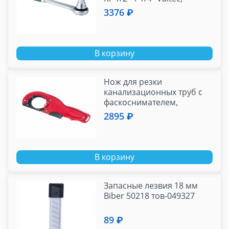
американка"
3376 ₽
В корзину
Нож для резки
канализационных труб с
фаскоснимателем,
диаметр 40-50 мм,
2895 ₽
красный ЭК-05202021
В корзину
Запасные лезвия 18 мм
Biber 50218 тов-049327
89 ₽