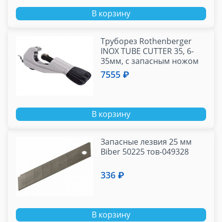
В корзину
Труборез Rothenberger
INOX TUBE CUTTER 35, 6-
35мм, с запасным ножом
70055
7555 ₽
В корзину
Запасные лезвия 25 мм
Biber 50225 тов-049328
336 ₽
В корзину