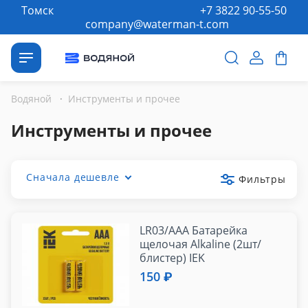
Томск
+7 3822 90-55-50
company@waterman-t.com
Водяной
·
Инструменты и прочее
Инструменты и прочее
Сначала дешевле
Фильтры
LR03/AAA Батарейка
щелочая Alkaline (2шт/
блистер) IEK
150 ₽