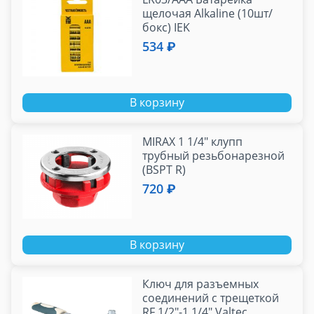
щелочая Alkaline (10шт/
бокс) IEK
534 ₽
В корзину
MIRAX 1 1/4" клупп
трубный резьбонарезной
(BSPT R)
720 ₽
В корзину
Ключ для разъемных
соединений с трещеткой
RF 1/2"-1 1/4" Valtec,