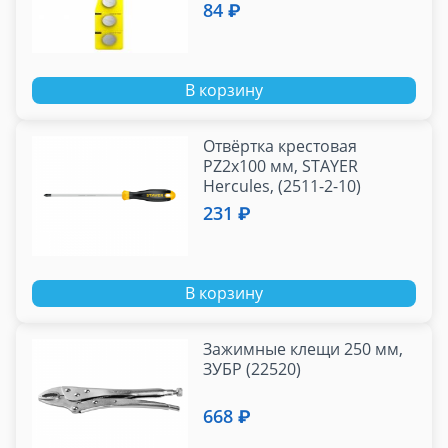
ЭРА
84 ₽
В корзину
Отвёртка крестовая
PZ2x100 мм, STAYER
Hercules, (2511-2-10)
231 ₽
В корзину
Зажимные клещи 250 мм,
ЗУБР (22520)
668 ₽