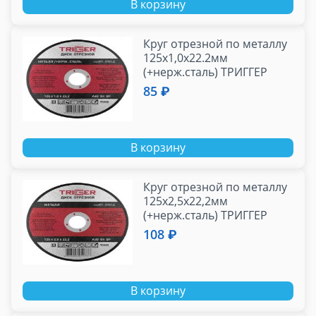
В корзину
Круг отрезной по металлу
125х1,0х22.2мм
(+нерж.сталь) ТРИГГЕР
70305 (10/100/400)
85 ₽
В корзину
Круг отрезной по металлу
125х2,5х22,2мм
(+нерж.сталь) ТРИГГЕР
70309
108 ₽
В корзину