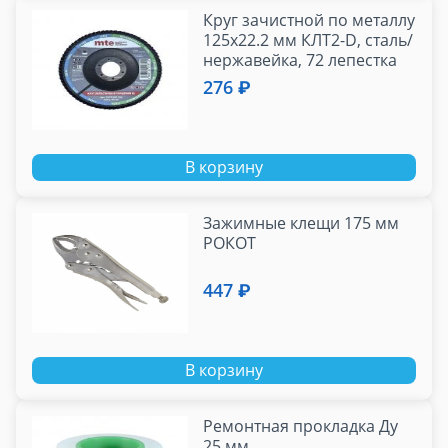
Круг зачистной по металлу
125х22.2 мм КЛТ2-D, сталь/
нержавейка, 72 лепестка
MTE (торцевой)
276 ₽
В корзину
Зажимные клещи 175 мм
РОКОТ
447 ₽
В корзину
Ремонтная прокладка Ду
25 мм