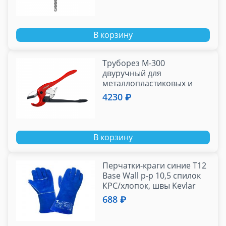
В корзину
Труборез М-300
двуручный для
металлопластиковых и
пластиковых труб до 63 мм
4230 ₽
ЗУБР 23703-63
В корзину
Перчатки-краги синие Т12
Base Wall р-р 10,5 спилок
КРС/хлопок, швы Kevlar
T12BW
688 ₽