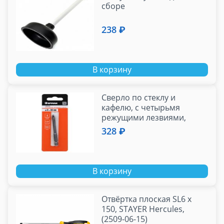
сборе
238 ₽
В корзину
Сверло по стеклу и
кафелю, с четырьмя
режущими лезвиями,
шестигранный хвостовик,
328 ₽
8 мм ЕРМАК
В корзину
Отвёртка плоская SL6 x
150, STAYER Hercules,
(2509-06-15)