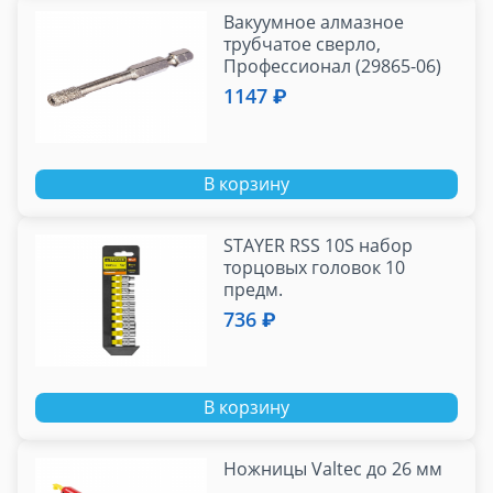
Вакуумное алмазное
трубчатое сверло,
Профессионал (29865-06)
ЗУБР АВК d 6 мм (HEX 1/4",
1147 ₽
15 мм кромка
В корзину
STAYER RSS 10S набор
торцовых головок 10
предм.
736 ₽
В корзину
Ножницы Valtec до 26 мм