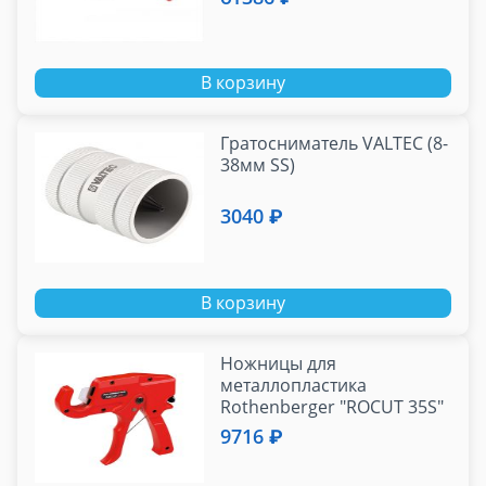
В корзину
Гратосниматель VALTEC (8-
38мм SS)
3040 ₽
В корзину
Ножницы для
металлопластика
Rothenberger "ROCUT 35S"
6-35 мм (55005)
9716 ₽