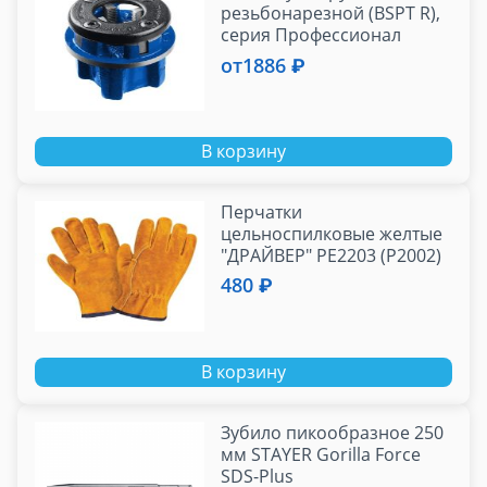
резьбонарезной (BSPT R),
серия Профессионал
от
1886 ₽
В корзину
Перчатки
цельноспилковые желтые
"ДРАЙВЕР" PE2203 (Р2002)
480 ₽
В корзину
Зубило пикообразное 250
мм STAYER Gorilla Force
SDS-Plus