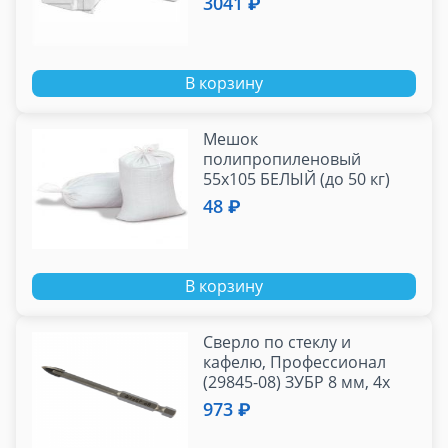
3041 ₽
В корзину
Мешок
полипропиленовый
55х105 БЕЛЫЙ (до 50 кг)
48 ₽
В корзину
Сверло по стеклу и
кафелю, Профессионал
(29845-08) ЗУБР 8 мм, 4х
кромка, HEX 1/4
973 ₽