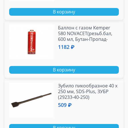
В корзину
Баллон с газом Kemper
580 NOVACET(резьб.бал,
600 мл, Бутан-Пропад-
Пропан, темп 2200 С)
1182 ₽
В корзину
Зубило пикообразное 40 x
250 мм, SDS-Plus, ЗУБР
(29233-40-250)
509 ₽
В корзину