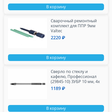
В корзину
Сварочный ремонтный
комплект для ППР 9мм
Valtec
2220 ₽
В корзину
Сверло по стеклу и
кафелю, Профессионал
(29845-10) ЗУБР 10 мм, 4х
кромка, HEX 1/4
1189 ₽
В корзину