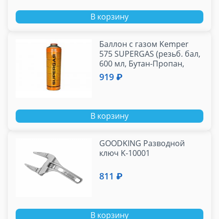
В корзину
Баллон с газом Kemper
575 SUPERGAS (резьб. бал,
600 мл, Бутан-Пропан,
темп 1900 С)
919 ₽
В корзину
GOODKING Разводной
ключ K-10001
811 ₽
В корзину