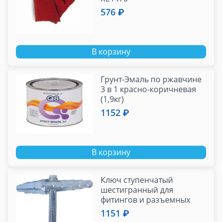
576 ₽
В корзину
Грунт-Эмаль по ржавчине
3 в 1 красно-коричневая
(1,9кг)
1152 ₽
В корзину
Ключ ступенчатый
шестигранный для
фитингов и разъемных
соединений "американка"
1151 ₽
12-24 мм