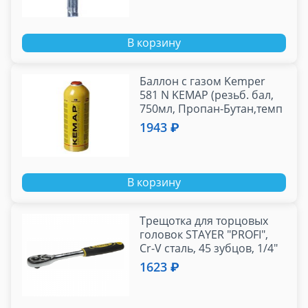
В корзину
Баллон с газом Kemper
581 N KEMАР (резьб. бал,
750мл, Пропан-Бутан,темп
2400 С)
1943 ₽
В корзину
Трещотка для торцовых
головок STAYER "PROFI",
Сr-V сталь, 45 зубцов, 1/4"
1623 ₽