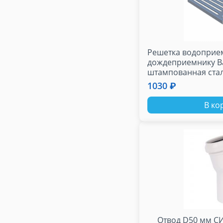
Решетка водоприе
дождеприемнику Ba
штампованная стальная
оцинкованная "ве
1030 ₽
В ко
Отвод D50 мм 