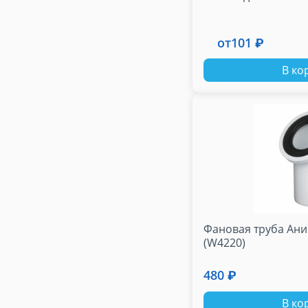
от
101 ₽
В ко
Фановая труба Ани 
(W4220)
480 ₽
В ко