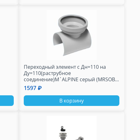
Переходный элемент с Дн=110 на
Ду=110(раструбное
соединение)M`ALPINE серый (MRSOB-
110)
1597 ₽
В корзину