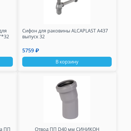
для
Сифон для раковины ALCAPLAST A437
"*32
выпуск 32
5759 ₽
В корзину
ба ПП
Отвод ПП D40 мм СИНИКОН