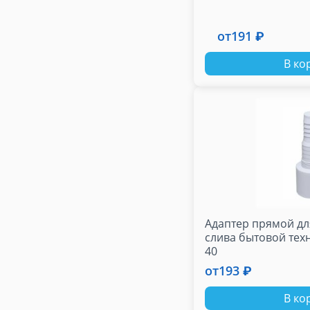
от
191 ₽
В ко
Адаптер прямой д
слива бытовой техн
40
от
193 ₽
В ко