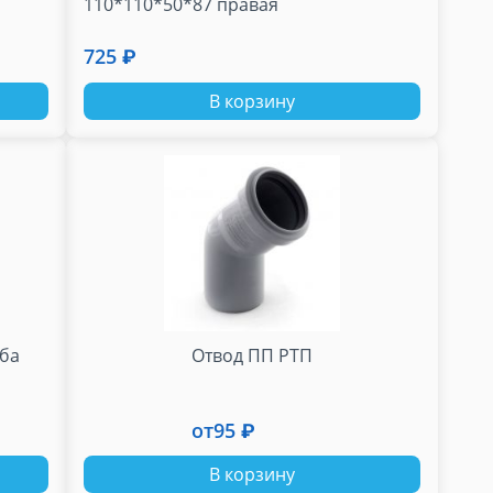
110*110*50*87 правая
725 ₽
В корзину
уба
Отвод ПП РТП
от
95 ₽
В корзину