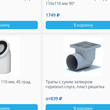
110х110 мм 90°
1749 ₽
рзину
В корзину
110 мм, 45 град.
Трапы с сухим затвором
горизонт.спуск, пласт.решетка
от
839 ₽
рзину
В корзину