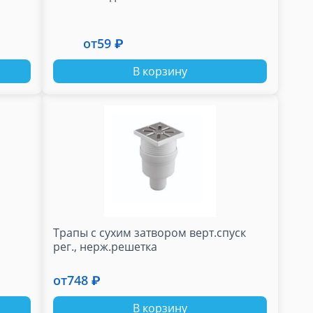
от
59 ₽
В корзину
Трапы с сухим затвором верт.спуск
рег., нерж.решетка
от
748 ₽
В корзину