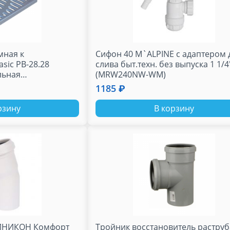
мная к
Сифон 40 M`ALPINE с адаптером 
sic РВ-28.28
слива быт.техн. без выпуска 1 1/4
(MRW240NW-WМ)
ршина"
1185 ₽
рзину
В корзину
СИНИКОН Комфорт
Тройник восстановитель растру