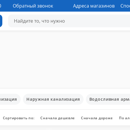
0
Обратный звонок
Адреса магазинов
Спо
лизация
Наружная канализация
Водосливная арм
Сортировать по:
Сначала дешевле
Сначала дороже
По а