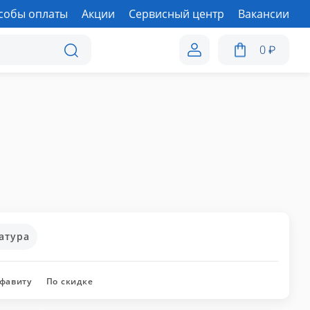
собы оплаты
Акции
Сервисный центр
Вакансии
0
₽
атура
лфавиту
По скидке