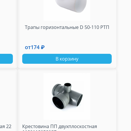
Трапы горизонтальные D 50-110 РТП
от
174 ₽
В корзину
ая 22
Крестовина ПП двухплоскостная