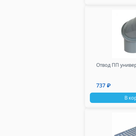
Отвод ПП универ
737 ₽
В ко