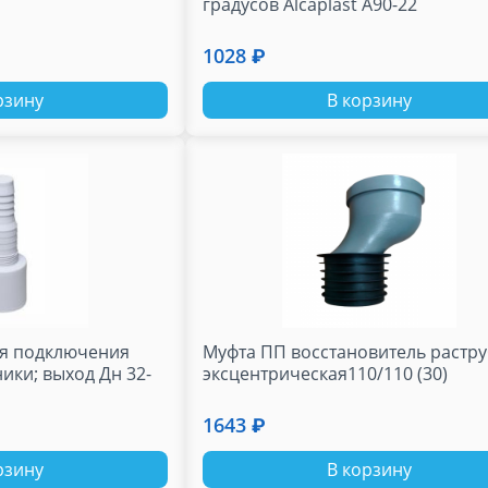
градусов Alcaplast A90-22
1028 ₽
рзину
В корзину
ля подключения
Муфта ПП восстановитель растр
ики; выход Дн 32-
эксцентрическая110/110 (30)
1643 ₽
рзину
В корзину