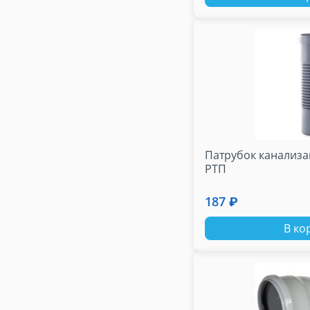
Патрубок канализа
РТП
187 ₽
В ко