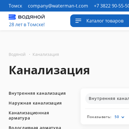
Томск
company@waterman-t.com
+7 3822 90-55-5
Каталог товаров
28 лет в Томске!
Водяной
·
Канализация
Канализация
Внутренняя канализация
Внутренняя кана
Наружная канализация
Канализационная
Показывать:
50
арматура
Водосливная арматура