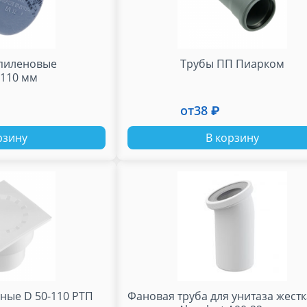
пиленовые
Трубы ПП Пиарком
110 мм
от
38 ₽
рзину
В корзину
ные D 50-110 РТП
Фановая труба для унитаза жестк