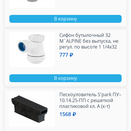
В корзину
Сифон бутылочный 32
M`ALPINE без выпуска, не
регул. по высоте 1 1/4х32
(MRW2-NW-MINI)
777 ₽
В корзину
Пескоуловитель S'park ПУ–
10.14.25-ПП с решеткой
пластиковой кл. A (к-т)
1568 ₽