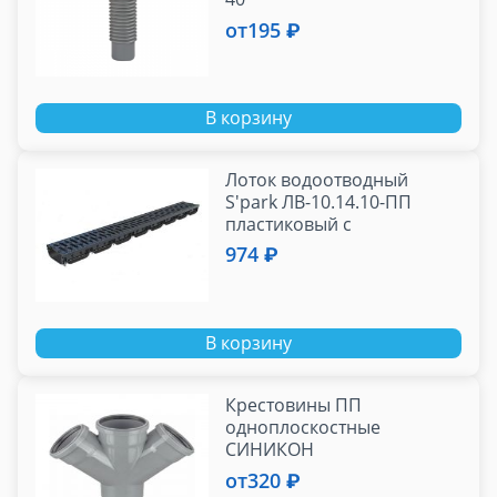
от
195 ₽
В корзину
Лоток водоотводный
S'park ЛВ-10.14.10-ПП
пластиковый с
пластиковой решеткой кл.
974 ₽
А (к-т)
В корзину
Крестовины ПП
одноплоскостные
СИНИКОН
от
320 ₽