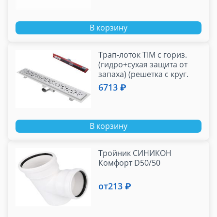
В корзину
Трап-лоток TIM с гориз.
(гидро+сухая защита от
запаха) (решетка с круг.
ячейкой) 75см
6713 ₽
В корзину
Тройник СИНИКОН
Комфорт D50/50
от
213 ₽