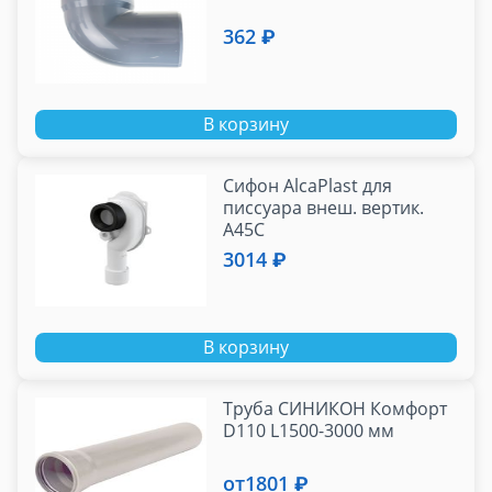
362 ₽
В корзину
Сифон AlcaPlast для
писсуара внеш. вертик.
A45C
3014 ₽
В корзину
Труба СИНИКОН Комфорт
D110 L1500-3000 мм
от
1801 ₽