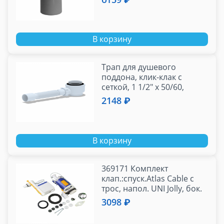
В корзину
Трап для душевого
поддона, клик-клак с
сеткой, 1 1/2" x 50/60,
пластик, хром, h-77 мм
2148 ₽
В корзину
369171 Комплект
клап.:спуск.Atlas Cable с
трос, напол. UNI Jolly, бок.
подв, пласт, 1/2, OLI
3098 ₽