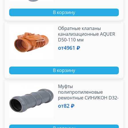
В корзину
Обратные клапаны
канализационные AQUER
D50-110 мм
от
4961 ₽
В корзину
Муфты
полипропиленовые
ремонтные СИНИКОН D32-
110 мм
от
82 ₽