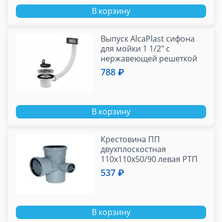
В корзину
Выпуск AlcaPlast сифона
для мойки 1 1/2" с
нержавеющей peшeткой
Ø70 и квадратным
788 ₽
гофропереливом
В корзину
Крестовина ПП
двухплоскостная
110х110х50/90 левая РТП
(24)
537 ₽
В корзину