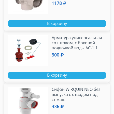
Комфорт (левая)
1178 ₽
В корзину
Арматура универсальная
со штоком, с боковой
подводкой воды АС-1.1
300 ₽
В корзину
Сифон WIRQUIN NEO без
выпуска с отводом под
ст.маш
336 ₽