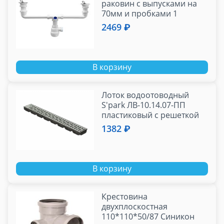
раковин с выпусками на
70мм и пробками 1
1/2"*40 (с отводом для
2469 ₽
стирал. ма
В корзину
Лоток водоотоводный
S'park ЛВ-10.14.07-ПП
пластиковый с решеткой
стальной оцинкованной
1382 ₽
(комплект)
В корзину
Крестовина
двухплоскостная
110*110*50/87 Синикон