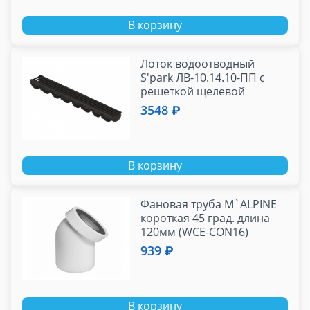
В корзину
Лоток водоотводный
S'park ЛВ-10.14.10-ПП с
решеткой щелевой
чугунной кл.С (к-т)
3548 ₽
В корзину
Фановая труба M`ALPINЕ
короткая 45 град. длина
120мм (WCE-CON16)
939 ₽
В корзину