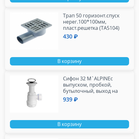
Трап 50 горизонт.спуск
нерег.100*100мм,
пласт.решетка (TA5104)
430 ₽
В корзину
Сифон 32 M`ALPINEс
выпуском, пробкой,
бутылочный, выход на
32мм (MRW2/MRW2L)
939 ₽
В корзину