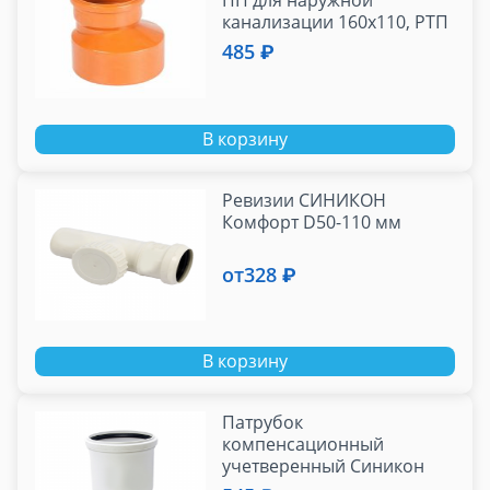
ПП для наружной
канализации 160х110, РТП
485 ₽
В корзину
Ревизии СИНИКОН
Комфорт D50-110 мм
от
328 ₽
В корзину
Патрубок
компенсационный
учетверенный Синикон
Комфорт D110 мм