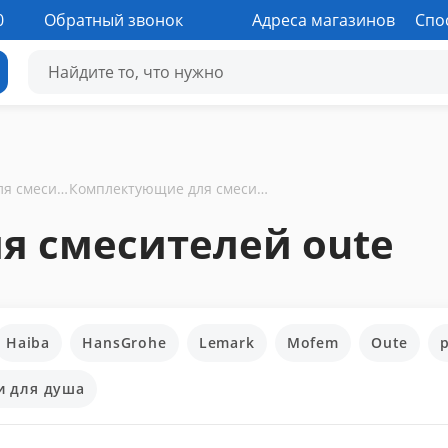
0
Обратный звонок
Адреса магазинов
Спо
Комплектующие для смесителей
Комплектующие для смесителей oute
я смесителей oute
Haiba
HansGrohe
Lemark
Mofem
Oute
p
и для душа