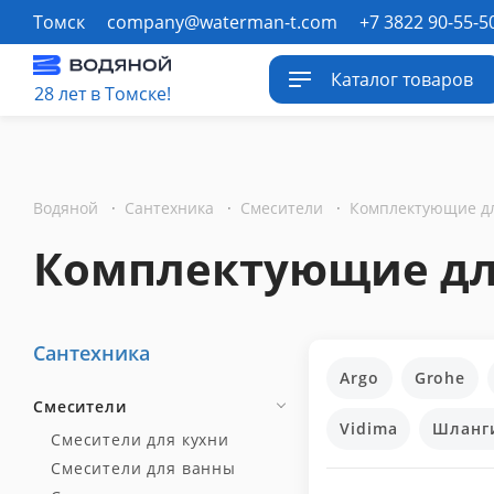
Томск
company@waterman-t.com
+7 3822 90-55-5
Каталог товаров
28 лет в Томске!
Водяной
·
Сантехника
·
Смесители
·
Комплектующие дл
Сантехника
Argo
Grohe
Смесители
Vidima
Шланг
Смесители для кухни
Смесители для ванны