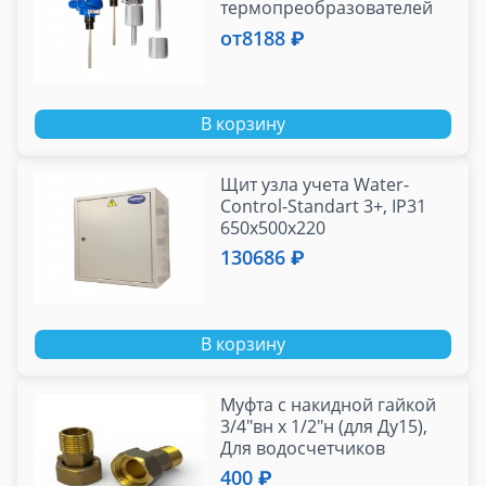
термопреобразователей
сопротив. с гильзой (L=60,
от
8188 ₽
80 мм) Pt100 кл.В
В корзину
Щит узла учета Water-
Control-Standart 3+, IP31
650х500х220
130686 ₽
В корзину
Муфта с накидной гайкой
3/4"вн х 1/2"н (для Ду15),
Для водосчетчиков
"ITELMA" L-80мм (комплект)
400 ₽