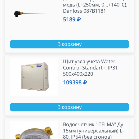
медь (L=250мм, 0…+140°С),
Danfoss 087B1181
5189 ₽
В корзину
Щит узла учета Water-
Control-Standart+, IP31
500х400х220
109398 ₽
В корзину
Водосчетчик "ITELMA" Ду
15мм (универсальный) L-
80, IP54 (без сгонов)