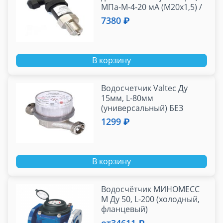
МПа-М-4-20 мА (М20х1,5) /
СДВ-И-М(1.60) М20х1.5
7380 ₽
В корзину
Водосчетчик Valtec Ду
15мм, L-80мм
(универсальный) БЕЗ
СГОНОВ, до +90^С, 1,5м3,
1299 ₽
1/2" (NEW) VLF-15U-
В корзину
Водосчётчик МИНОМЕСС
М Ду 50, L-200 (холодный,
фланцевый)