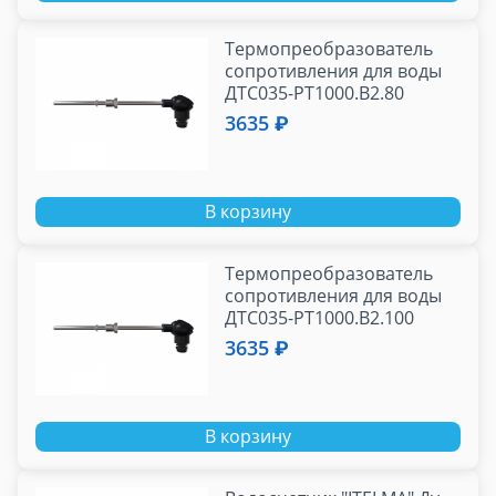
Термопреобразователь
сопротивления для воды
ДТС035-РТ1000.В2.80
(L=80мм, PT1000, с
3635 ₽
подвижным штуцеро
В корзину
Термопреобразователь
сопротивления для воды
ДТС035-РТ1000.В2.100
(L=100мм, PT1000, с
3635 ₽
подвижным штуце
В корзину