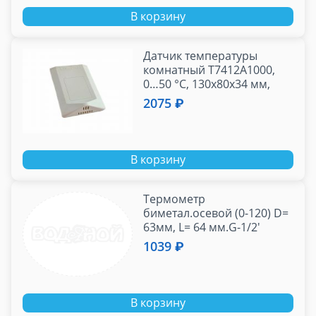
В корзину
Датчик температуры
комнатный T7412A1000,
0…50 °C, 130x80x34 мм,
IP30, 2-х пров, Honeywell
2075 ₽
В корзину
Термометр
биметал.осевой (0-120) D=
63мм, L= 64 мм.G-1/2'
(Кл.точ.2,5)
1039 ₽
В корзину