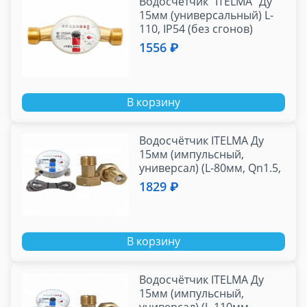
Водосчетчик "ITELMA" Ду
15мм (универсальный) L-
110, IP54 (без сгонов)
1556 ₽
В корзину
Водосчётчик ITELMA Ду
15мм (импульсный,
универсал) (L-80мм, Qn1.5,
10л/имп) с
1829 ₽
присоединителями
В корзину
Водосчётчик ITELMA Ду
15мм (импульсный,