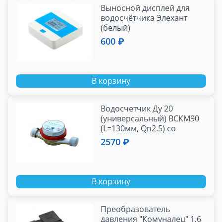
Выносной дисплей для
водосчётчика Элехант
(белый)
600 ₽
В корзину
Водосчетчик Ду 20
(универсальный) ВСКМ90
(L=130мм, Qn2.5) со
сгонами
2570 ₽
В корзину
Преобразователь
давления "Комуналец" 1,6