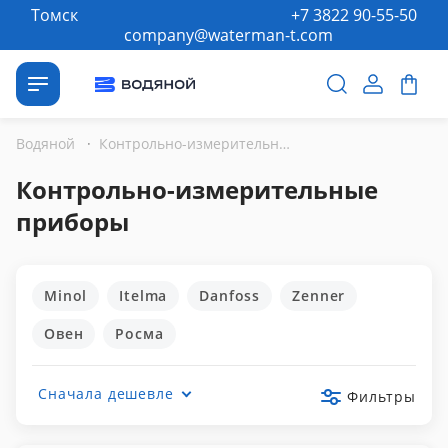
Томск
+7 3822 90-55-50
company@waterman-t.com
Водяной
·
Контрольно-измерительные приборы
Контрольно-измерительные
приборы
Minol
Itelma
Danfoss
Zenner
Овен
Росма
Сначала дешевле
Фильтры