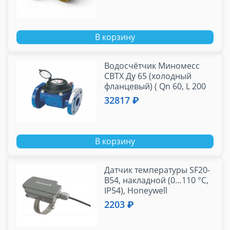
В корзину
Водосчётчик Mиномесс
СВТХ Ду 65 (холодный
фланцевый) ( Qn 60, L 200
mm, класс В, IP68)
32817 ₽
В корзину
Датчик температуры SF20-
B54, накладной (0…110 °C,
IP54), Honeywell
2203 ₽