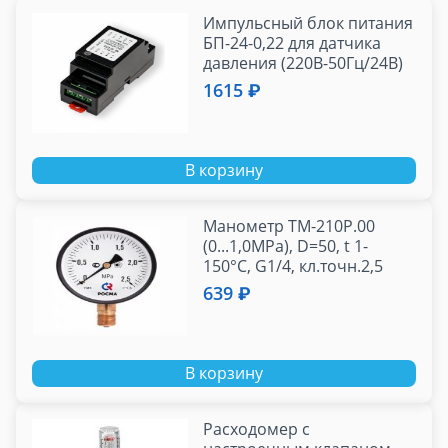
Импульсный блок питания
БП-24-0,22 для датчика
давления (220В-50Гц/24В)
(10ВР220-24Д)
1615 ₽
В корзину
Манометр ТМ-210Р.00
(0...1,0МРа), D=50, t 1-
150°С, G1/4, кл.точн.2,5
радиальный
639 ₽
В корзину
Расходомер с