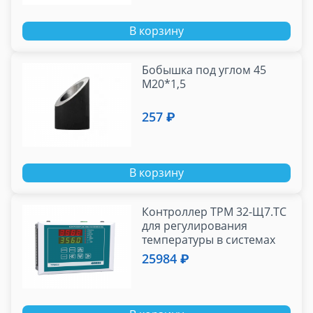
В корзину
Бобышка под углом 45
М20*1,5
257 ₽
В корзину
Контроллер ТРМ 32-Щ7.ТС
для регулирования
температуры в системах
отопления и ГВС, ОВЕН
25984 ₽