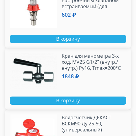
настроечным клапаном
встраиваемый (для
VTc.589)
602 ₽
В корзину
Кран для манометра 3-х
ход. MV25 G1/2" (внутр./
внутр.) Ру16, Тmax=200°С
1848 ₽
В корзину
Водосчётчик ДЕКАСТ
ВСКМ90 Ду 25-50,
(универсальный)