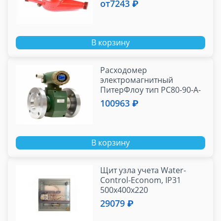
от
7243 ₽
В корзину
Расходомер
электромагнитный
ПитерФлоу тип РС80-90-А-
Ф (0.6...90.0м3/ч) класс А
100963 ₽
(без БП) фланец
В корзину
Щит узла учета Water-
Control-Econom, IP31
500х400х220
29079 ₽