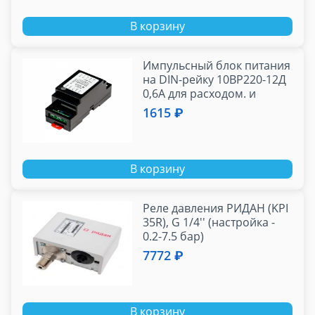
В корзину
Импульсный блок питания
на DIN-рейку 10ВР220-12Д
0,6А для расходом. и
тепловыч. (220В-50Гц/12В)
1615 ₽
В корзину
Реле давления РИДАН (KPI
35R), G 1/4'' (настройка -
0.2-7.5 бар)
7772 ₽
В корзину