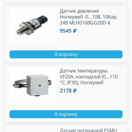
Датчик давления
Honeywell -0…10В, 10бар,
24В MLH010BGG20D-K
9545 ₽
В корзину
Датчик температуры
VF20A, накладной (0…110
°C, IP30), Honeywell
2178 ₽
В корзину
Датчик погружной ESMU,