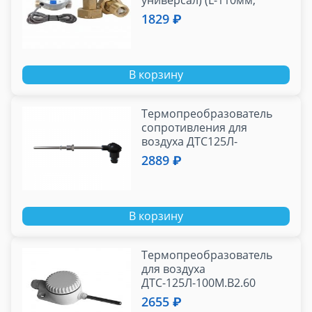
универсал) (L-110мм,
Qn1.5, 10л/имп) с
1829 ₽
присоединителями
В корзину
Термопреобразователь
сопротивления для
воздуха ДТС125Л-
РТ1000.В2.60 (L=60мм,
2889 ₽
PT1000)
В корзину
Термопреобразователь
для воздуха
ДТС-125Л-100М.В2.60
2655 ₽