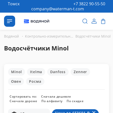
Томск
+7 3822 90-55-50
company@waterman-t.com
Водяной
·
Контрольно-измерительные приборы
Водосчётчики Minol
Водосчётчики Minol
Minol
Itelma
Danfoss
Zenner
Овен
Росма
Сортировать по:
Сначала дешевле
Сначала дороже
По алфавиту
По скидке
Цена до 653601 ₽