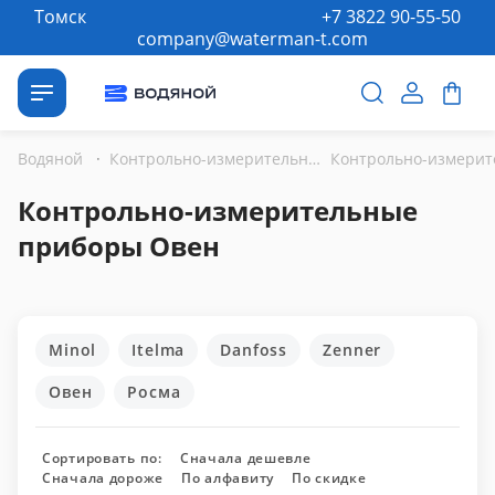
Томск
+7 3822 90-55-50
company@waterman-t.com
Водяной
·
Контрольно-измерительные приборы
Контрольно-измерительные
приборы Овен
Minol
Itelma
Danfoss
Zenner
Овен
Росма
Сортировать по:
Сначала дешевле
Сначала дороже
По алфавиту
По скидке