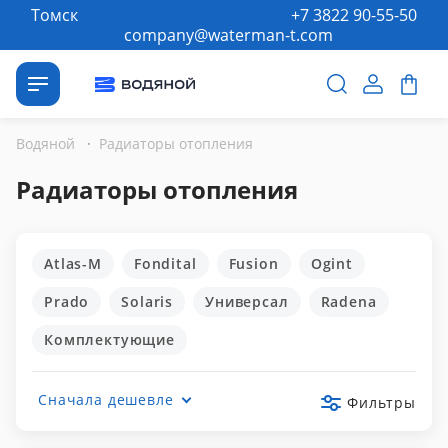
Томск
+7 3822 90-55-50
company@waterman-t.com
Водяной
·
Радиаторы отопления
Радиаторы отопления
Atlas-M
Fondital
Fusion
Ogint
Prado
Solaris
Универсал
Radena
Комплектующие
Сначала дешевле
Фильтры