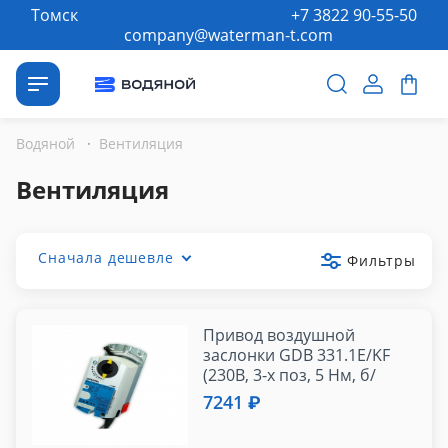
Томск
+7 3822 90-55-50
company@waterman-t.com
Водяной
·
Вентиляция
Вентиляция
Сначала дешевле
Фильтры
Привод воздушной
заслонки GDB 331.1E/KF
(230В, 3-х поз, 5 Нм, б/
возвр. пружины)
7241 ₽