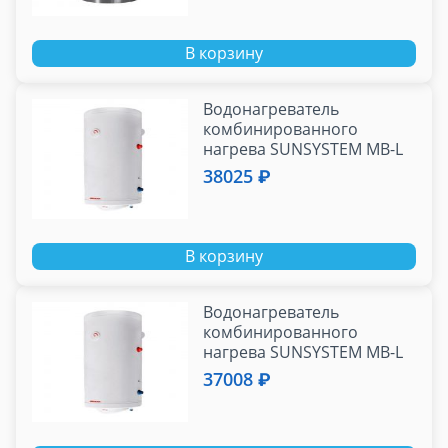
В корзину
Водонагреватель
комбинированного
нагрева SUNSYSTEM MB-L
NL2 120 V/S1 с ТЭН - 3кВт/
38025 ₽
ТЭН - 2кВт
В корзину
Водонагреватель
комбинированного
нагрева SUNSYSTEM MB-L
NL2 100 V/S1 с ТЭН - 2 -
37008 ₽
3кВт