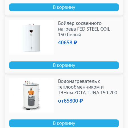
В корзину
Бойлер косвенного
нагрева FED STEEL COIL
150 белый
40658 ₽
В корзину
Водонагреватель с
теплообменником и
ТЭНом ZOTA TUNA 150-200
(5 кВт), напольный
от
65800 ₽
В корзину