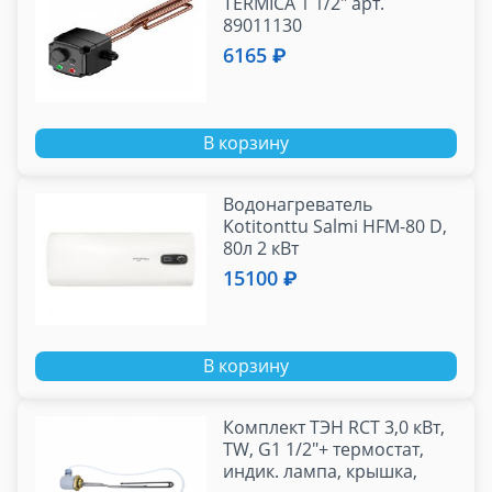
TERMICA 1 1/2" арт.
89011130
6165 ₽
В корзину
Водонагреватель
Kotitonttu Salmi HFM-80 D,
80л 2 кВт
15100 ₽
В корзину
Комплект ТЭН RCT 3,0 кВт,
TW, G1 1/2"+ термостат,
индик. лампа, крышка,