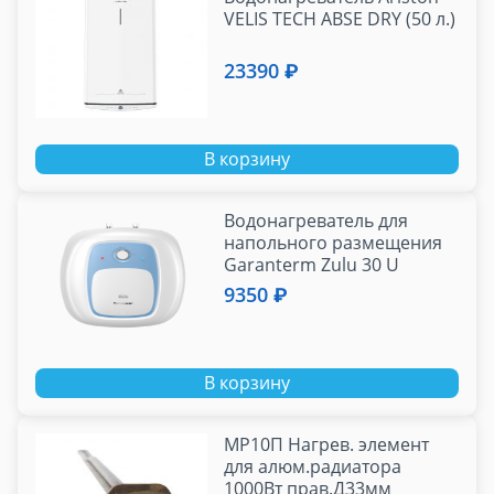
VELIS TECH ABSE DRY (50 л.)
23390 ₽
В корзину
Водонагреватель для
напольного размещения
Garanterm Zulu 30 U
ЭдЭБ03633
9350 ₽
В корзину
МР10П Нагрев. элемент
для алюм.радиатора
1000Вт прав.Д33мм