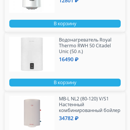
12801 ₽
В корзину
Водонагреватель Royal
Thermo RWH 50 Citadel
Unic (50 л.)
16490 ₽
В корзину
MB-L NL2 (80-120) V/S1
Настенный
комбинированный бойлер
верт. ТЭН - 3кВт
34782 ₽