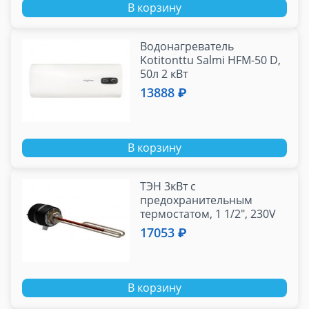
В корзину
Водонагреватель
Kotitonttu Salmi HFM-50 D,
50л 2 кВт
13888 ₽
В корзину
ТЭН 3кВт с
предохранительным
термостатом, 1 1/2", 230V
Federica
17053 ₽
Bugatti/THERMOWATT
В корзину