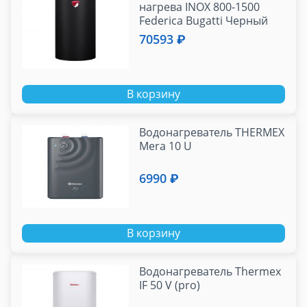
нагрева INOX 800-1500
Federica Bugatti Черный
(110, 150, 210 л.)
70593 ₽
В корзину
Водонагреватель THERMEX
Mera 10 U
6990 ₽
В корзину
Водонагреватель Thermex
IF 50 V (pro)