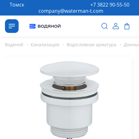
Томск
+7 3822 90-55-50
company@waterman-t.com
Водяной
·
Канализация
·
Водосливная арматура
·