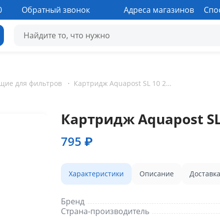
0
Обратный звонок
Адреса магазинов
Спо
щие для фильтров
·
Картридж Aquapost SL 10 207С
Картридж Aquapost SL
795 ₽
Характеристики
Описание
Доставк
Бренд
Страна-производитель