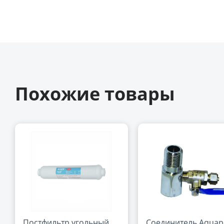
Похожие товары
Постфильтр угольный
Соединитель Aquap