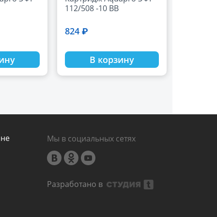
112/508 -10 ВВ
824 ₽
зину
В корзину
ине
Мы в социальных сетях
Разработано в