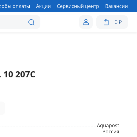
собы оплаты
Акции
Сервисный центр
Вакансии
0
₽
 10 207С
а
Aquapost
Россия