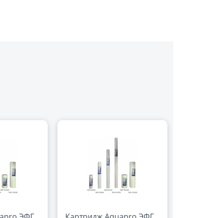
apro ЭФГ
Картридж Aquapro ЭФГ