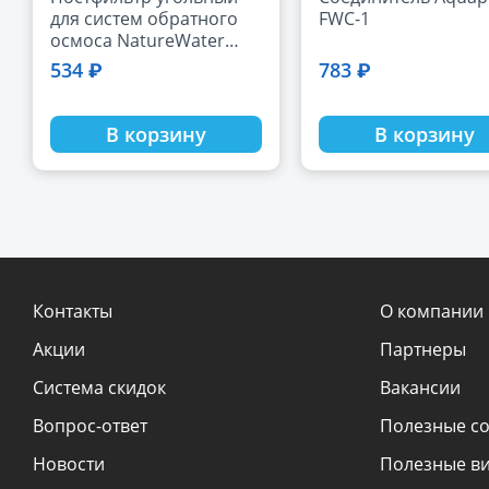
для систем обратного
FWС-1
осмоса NatureWater
(T33A)
534 ₽
783 ₽
В корзину
В корзину
Контакты
О компании
Акции
Партнеры
Система скидок
Вакансии
Вопрос-ответ
Полезные с
Новости
Полезные в