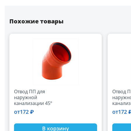
Похожие товары
Отвод ПП для
Отвод П
наружной
наружн
канализации 45º
канализ
РТП
РТП
172 ₽
172 
от
от
В корзину