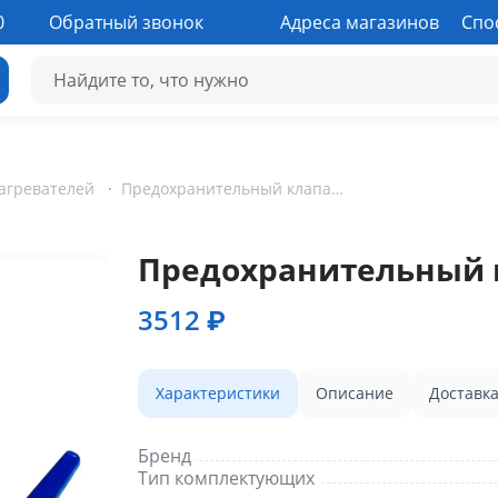
0
Обратный звонок
Адреса магазинов
Спо
агревателей
·
Предохранительный клапан для бойлера 3/4"
Предохранительный к
3512 ₽
Характеристики
Описание
Доставк
Бренд
Тип комплектующих