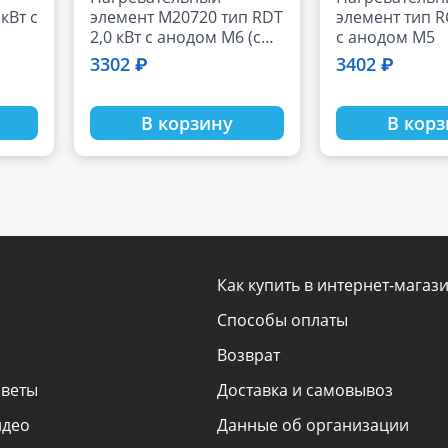
кВт с
элемент М20720 тип RDT
элемент тип RC
2,0 кВт с анодом M6 (с
с анодом М5
прокладкой)
3302 ₽
3402 ₽
В корзину
В кор
Как купить в интернет-магаз
Способы оплаты
Возврат
оветы
Доставка и самовывоз
идео
Данные об организации