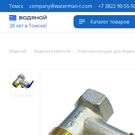
Томск
company@waterman-t.com
+7 3822 90-55-5
Каталог товаров
28 лет в Томске!
Водяной
·
Водонагреватели
·
Комплектующие для водон