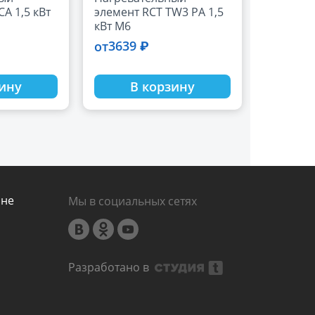
A 1,5 кВт
элемент RCT TW3 PA 1,5
кВт M6
3639 ₽
от
зину
В корзину
ине
Мы в социальных сетях
Разработано в