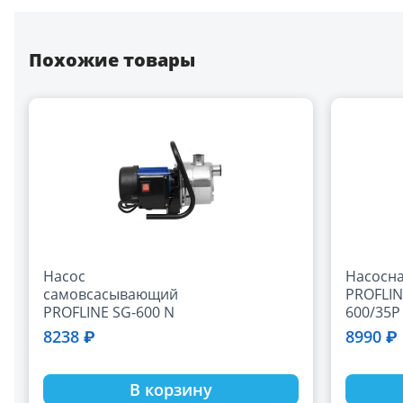
Похожие товары
Насос
Насосна
самовсасывающий
PROFLIN
PROFLINE SG-600 N
600/35P (47 л/мин
нерж Hmax=35м.,
Н-35 м, 
8238 ₽
8990 ₽
Gmax=2,82 м3/час.,
пластик
N=600Вт
В корзину