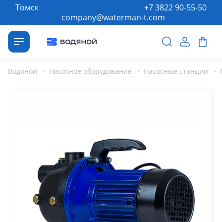
Томск
+7 3822 90-55-50
company@waterman-t.com
Водяной
·
Насосное оборудование
·
Насосные станции
·