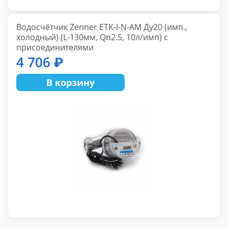
Водосчётчик Zenner ETK-I-N-AM Ду20 (имп.,
холодный) (L-130мм, Qn2.5, 10л/имп) с
присоединителями
4 706 ₽
В корзину