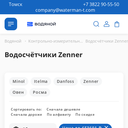
Томск
+7 3822 90-55-50
company@waterman-t.com
Водяной
·
Контрольно-измерительные приборы
Водосчётчики Zenne
Водосчётчики Zenner
Minol
Itelma
Danfoss
Zenner
Овен
Росма
Сортировать по:
Сначала дешевле
Сначала дороже
По алфавиту
По скидке
Цена до 653601 ₽