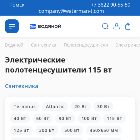
Томск
+7 3822 90-55-50
company@waterman-t.com
Водяной
·
Сантехника
·
Полотенцесушители
·
Электрические
полотенцесушители 115 вт
Сантехника
Terminus
Atlantic
20 Вт
30 Вт
40 Вт
60 Вт
90 Вт
100 Вт
115 Вт
125 Вт
300 Вт
500 Вт
450x650 мм