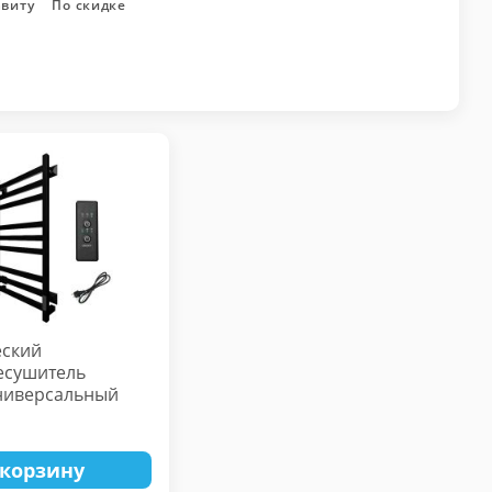
авиту
По скидке
еский
есушитель
ниверсальный
 ВГП
 корзину