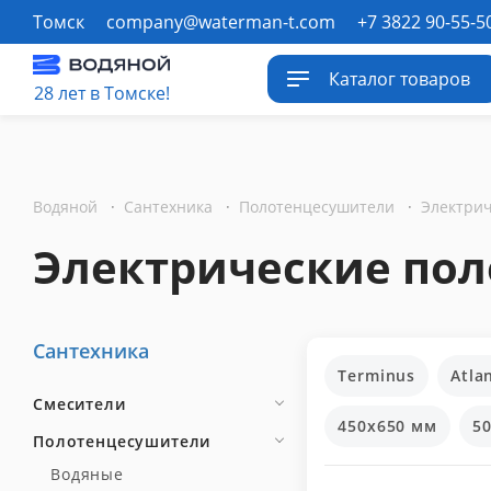
Томск
company@waterman-t.com
+7 3822 90-55-5
Каталог товаров
28 лет в Томске!
Водяной
·
Сантехника
·
Полотенцесушители
·
Электрические пол
Сантехника
Terminus
Atla
Смесители
450x650 мм
5
Полотенцесушители
Водяные