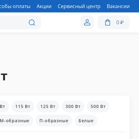
собы оплаты
Акции
Сервисный центр
Вакансии
0
₽
т
 Вт
115 Вт
125 Вт
300 Вт
500 Вт
М-образные
П-образные
Белые