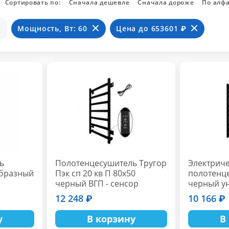
Сортировать по:
Сначала дешевле
Сначала дороже
По алф
Мощность, Вт: 60
Цена до 653601 ₽
ь
Полотенцесушитель Тругор
Электрич
образный
Пэк сп 20 кв П 80х50
полотенц
черный ВГП - сенсор
черный у
Пэк сп 21
12 248 ₽
10 166 ₽
у
В корзину
В