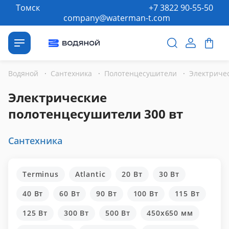
Томск
+7 3822 90-55-50
company@waterman-t.com
Водяной
·
Сантехника
·
Полотенцесушители
·
Электрические
полотенцесушители 300 вт
Сантехника
Terminus
Atlantic
20 Вт
30 Вт
40 Вт
60 Вт
90 Вт
100 Вт
115 Вт
125 Вт
300 Вт
500 Вт
450x650 мм