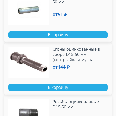
50 мм
от
51 ₽
В корзину
Сгоны оцинкованные в
сборе D15-50 мм
(контргайка и муфта
чугунная оцинкованная)
от
144 ₽
В корзину
Резьбы оцинкованные
D15-50 мм