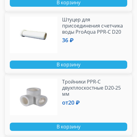
В корзину
Штуцер для
присоединения счетчика
воды ProAqua PPR-C D20
мм
36 ₽
В корзину
Тройники PPR-C
двухплоскостные D20-25
мм
от
20 ₽
В корзину